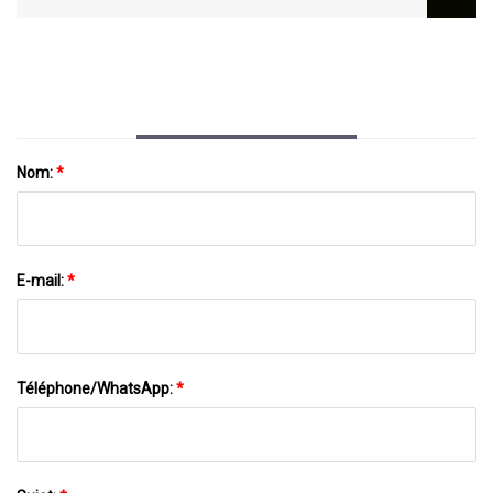
En Gros UF234 22433AA300 88921345
E580A Module D'allumage Pour Subaru
Nom:
*
E-mail:
*
Téléphone/WhatsApp:
*