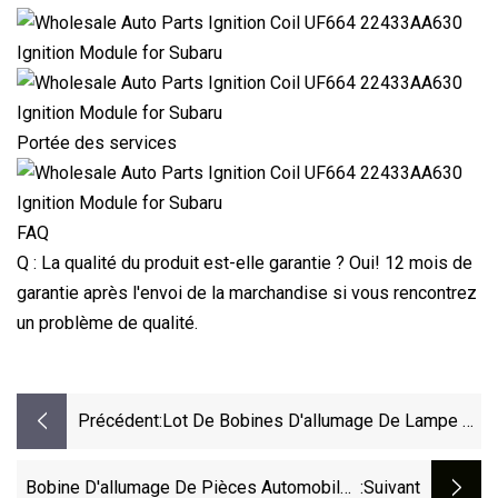
Portée des services
FAQ
Q : La qualité du produit est-elle garantie ? Oui! 12 mois de
garantie après l'envoi de la marchandise si vous rencontrez
un problème de qualité.
Précédent:
Lot De Bobines D'allumage De Lampe Al
Pour Subaru Forester OEM 22435-
AA000 Cm12-100b 22435AA000
Bobine D'allumage De Pièces Automobiles
:suivant