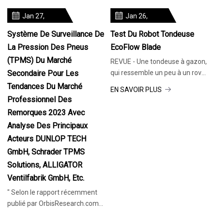
Jan 27,
Jan 26,
2024
2024
Système De Surveillance De
Test Du Robot Tondeuse
La Pression Des Pneus
EcoFlow Blade
(TPMS) Du Marché
REVUE - Une tondeuse à gazon,
Secondaire Pour Les
qui ressemble un peu à un rover
planétaire, peut-elle en libérer
Tendances Du Marché
EN SAVOIR PLUS
une
Professionnel Des
Remorques 2023 Avec
Analyse Des Principaux
Acteurs DUNLOP TECH
GmbH, Schrader TPMS
Solutions, ALLIGATOR
Ventilfabrik GmbH, Etc.
" Selon le rapport récemment
publié par OrbisResearch.com
et l'heure