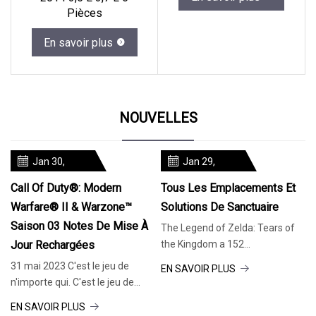
Pièces
En savoir plus
NOUVELLES
Jan 30,
Jan 29,
2024
2024
Call Of Duty®: Modern
Tous Les Emplacements Et
Warfare® II & Warzone™
Solutions De Sanctuaire
Saison 03 Notes De Mise À
The Legend of Zelda: Tears of
Jour Rechargées
the Kingdom a 152
emplacements de sanctuaire à
31 mai 2023 C'est le jeu de
EN SAVOIR PLUS
trouver et à
n'importe qui. C'est le jeu de
n'importe qui. 31 mai 2023
EN SAVOIR PLUS
Ajustements »