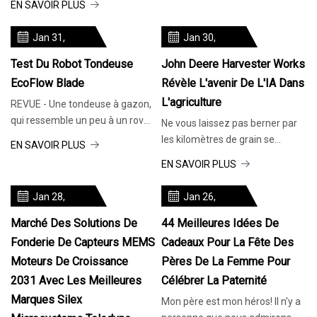
EN SAVOIR PLUS
Jan 31,
Jan 30,
2024
2024
Test Du Robot Tondeuse
John Deere Harvester Works
EcoFlow Blade
Révèle L'avenir De L'IA Dans
L'agriculture
REVUE - Une tondeuse à gazon,
qui ressemble un peu à un rover
Ne vous laissez pas berner par
planétaire, peut-elle en libérer
les kilomètres de grain se
EN SAVOIR PLUS
une
brouillant dans un champ doré
EN SAVOIR PLUS
sans fin alors que
Jan 28,
Jan 26,
2024
2024
Marché Des Solutions De
44 Meilleures Idées De
Fonderie De Capteurs MEMS
Cadeaux Pour La Fête Des
Moteurs De Croissance
Pères De La Femme Pour
2031 Avec Les Meilleures
Célébrer La Paternité
Marques Silex
Mon père est mon héros! Il n'y a