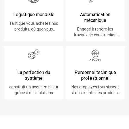
Logistique mondiale
Automatisation
mécanique
Tant que vous achetez nos
produits, où que vous
Engagé à rendre les
soyez, vous bénéficierez
travaux de construction
du meilleur service
plus faciles, plus rapides et
logistique.
plus sûrs.
La perfection du
Personnel technique
système
professionnel
construit un avenir meilleur
Nos employés fournissent
grâce à des solutions
à nos clients des produits,
durables et innovantes.
des systèmes, des logiciels
et des services à la pointe
de la technologie.